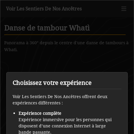
Voir Les Sentiers De Nos Ancêtres
Danse de tambour Whatì
Retour au contenu principal
Panorama à 360° depuis le centre d'une danse de tambours à
Whatì.
Choisissez votre expérience
Voir Les Sentiers De Nos Ancêtres offrent deux
expériences différentes :
Expérience complète
Expérience immersive pour les personnes qui
disposent d’une connexion Internet à large
bande passante.