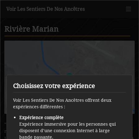
Voir Les Sentiers De Nos Ancêtres
Rivière Marian
Retour au contenu principal
Choisissez votre expérience
Voir Les Sentiers De Nos Ancêtres offrent deux
expériences différentes :
Expérience complète
On portageait toujours pour traverser l’embouchure de la
Expérience immersive pour les personnes qui
disposent d’une connexion Internet à large
rivière Marian. Il faut toujours respecter la terre et l’eau.
bande passante.
L’embouchure de la rivière Marian ne gèle jamais et la pêche