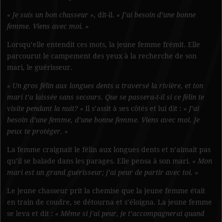
« Je suis un bon chasseur »
, dit-il.
« J’ai besoin d’une bonne
femme. Viens avec moi. »
Lorsqu’elle entendit ces mots, la jeune femme frémit. Elle
parcourut le campement des yeux à la recherche de son
mari, le guérisseur.
« Un gros félin aux longues dents a traversé la rivière, et ton
mari t’a laissée sans secours. Que se passera-t-il si ce félin te
visite pendant la nuit? »
Il s’assit à ses côtés et lui dit :
« J’ai
besoin d’une femme, d’une bonne femme. Viens avec moi. Je
peux te protéger. »
La femme craignait le félin aux longues dents et n’aimait pas
qu’il se balade dans les parages. Elle pensa à son mari.
« Mon
mari est un grand guérisseur; j’ai peur de partir avec toi. »
Le jeune chasseur prit la chemise que la jeune femme était
en train de coudre, se détourna et s’éloigna. La jeune femme
se leva et dit :
« Même si j’ai peur, je t’accompagnerai quand