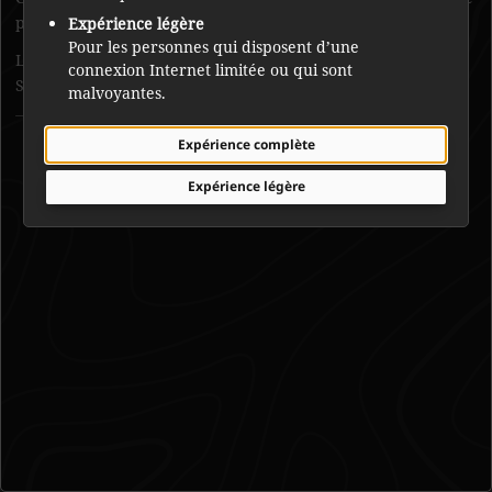
pour cette raison, c’était vers 1930-1940.
Expérience légère
Pour les personnes qui disposent d’une
Les forestiers sont venus et ont essayé de brûler l’île. Louis
connexion Internet limitée ou qui sont
Simpson et Annie Simpson se sont mariés sur l’île Rat.
malvoyantes.
Laiza Jeremickca
Expérience complète
Expérience légère