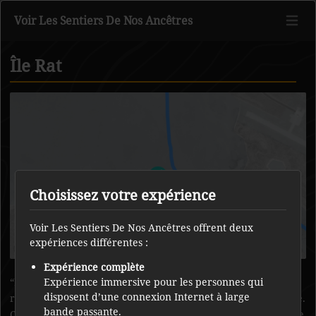
Voir Les Sentiers De Nos Ancêtres
Île Rat
Retour au contenu principal
Choisissez votre expérience
Voir Les Sentiers De Nos Ancêtres offrent deux
expériences différentes :
Expérience complète
L’île Rat est l’endroit où les femmes, les enfants et les chiens
Expérience immersive pour les personnes qui
disposent d’une connexion Internet à large
restaient pendant que les hommes partaient faire de la traite.
bande passante.
C’était un endroit sûr. La dernière fois qu’on a utilisé cette île