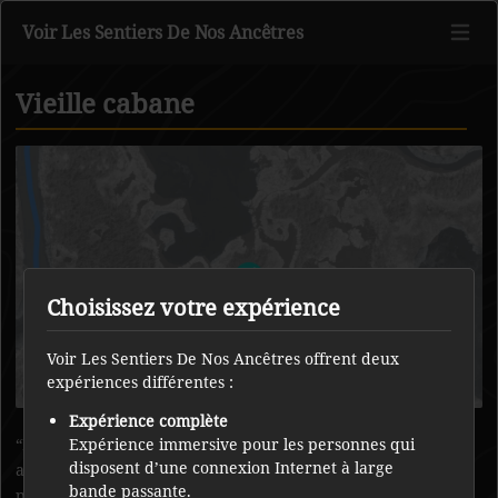
Voir Les Sentiers De Nos Ancêtres
Vieille cabane
Retour au contenu principal
Choisissez votre expérience
Voir Les Sentiers De Nos Ancêtres offrent deux
expériences différentes :
Expérience complète
Personne n’est venu dans la région depuis de nombreuses
Expérience immersive pour les personnes qui
disposent d’une connexion Internet à large
années, car le ruisseau qui se jette dans le lac est très peu
bande passante.
profond et souvent impraticable en bateau. De la vieille