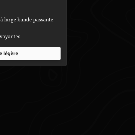
à large bande passante.
lvoyantes.
e légère
k et le père