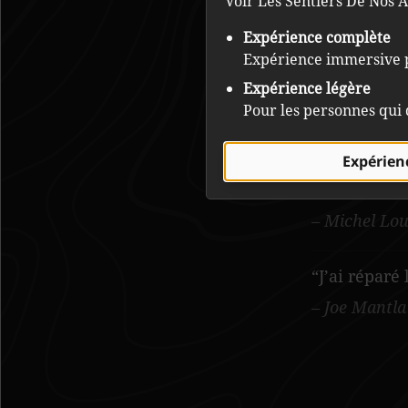
Voir Les Sentiers De Nos A
Expérience complète
Expérience immersive p
Expérience légère
Pour les personnes qui 
Expérien
Deux tombes
de Harry App
Michel Lou
J’ai réparé
Joe Mantla