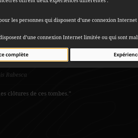
ncêtres offrent deux expériences différentes :
our les personnes qui disposent d’une connexion Internet 
disposent d’une connexion Internet limitée ou qui sont ma
ce complète
Expérienc
 se trouvent à proximité; la mère de Dora Blackduc
le, Charlie Apple, sont enterrés ici.
is Rabesca
 les clôtures de ces tombes.